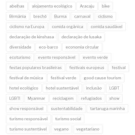
abelhas
alojamento ecológico
Aracaju
bike
Birmânia
brechó
Burma
carnaval
ciclismo
ciclismo na Europa
comida orgânica
comida saudável
declaração de kinshasa
declaração de lusaka
diversidade
eco-barco
economia circular
ecoturismo
evento responsável
evento verde
festas populares brasileiras
festivais europeus
festival
festival de música
festival verde
good cause tourism
hotel ecológico
hotel sustentável
inclusão
LGBT
LGBTI
Myanmar
reciclagem
refugiados
show
show responsável
sustentabilidade
tartaruga marinha
turismo responsável
turismo social
turismo sustentável
vegano
vegetariano