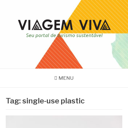
Pular
para
o
conteúdo
VIAGEM VIVA
Seu portal de turismo sustentável
MENU
Tag:
single-use plastic