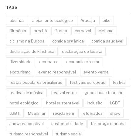
TAGS
abelhas
alojamento ecológico
Aracaju
bike
Birmânia
brechó
Burma
carnaval
ciclismo
ciclismo na Europa
comida orgânica
comida saudável
declaração de kinshasa
declaração de lusaka
diversidade
eco-barco
economia circular
ecoturismo
evento responsável
evento verde
festas populares brasileiras
festivais europeus
festival
festival de música
festival verde
good cause tourism
hotel ecológico
hotel sustentável
inclusão
LGBT
LGBTI
Myanmar
reciclagem
refugiados
show
show responsável
sustentabilidade
tartaruga marinha
turismo responsável
turismo social