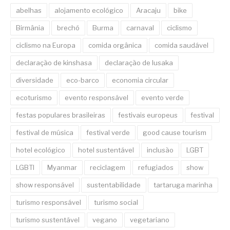
abelhas
alojamento ecológico
Aracaju
bike
Birmânia
brechó
Burma
carnaval
ciclismo
ciclismo na Europa
comida orgânica
comida saudável
declaração de kinshasa
declaração de lusaka
diversidade
eco-barco
economia circular
ecoturismo
evento responsável
evento verde
festas populares brasileiras
festivais europeus
festival
festival de música
festival verde
good cause tourism
hotel ecológico
hotel sustentável
inclusão
LGBT
LGBTI
Myanmar
reciclagem
refugiados
show
show responsável
sustentabilidade
tartaruga marinha
turismo responsável
turismo social
turismo sustentável
vegano
vegetariano