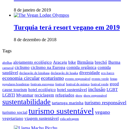
8 de janeiro de 2019
Turquia terá resort vegano em 2019
8 de dezembro de 2018
Tags
alojamento ecológico
Aracaju
bike
Birmânia
brechó
Burma
abelhas
ciclismo
ciclismo na Europa
comida orgânica
comida
carnaval
saudável
diversidade
declaração de kinshasa
declaração de lusaka
eco-barco
economia circular
ecoturismo
evento responsável
evento verde
festas
good
populares brasileiras
festivais europeus
festival
festival de música
festival verde
inclusão
cause tourism
hotel ecológico
hotel sustentável
LGBT
LGBTI
Myanmar
reciclagem
refugiados
show
show responsável
sustentabilidade
turismo responsável
tartaruga marinha
turismo sustentável
vegano
turismo social
vegetariano
viagem sustentável
vida selvagem