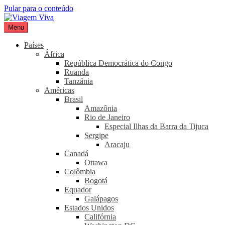
Pular para o conteúdo
Menu
Viagem Viva
Seu portal de turismo sustentável
Países
África
República Democrática do Congo
Ruanda
Tanzânia
Américas
Brasil
Amazônia
Rio de Janeiro
Especial Ilhas da Barra da Tijuca
Sergipe
Aracaju
Canadá
Ottawa
Colômbia
Bogotá
Equador
Galápagos
Estados Unidos
Califórnia