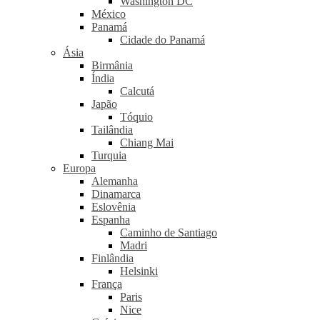
Washington DC
México
Panamá
Cidade do Panamá
Ásia
Birmânia
Índia
Calcutá
Japão
Tóquio
Tailândia
Chiang Mai
Turquia
Europa
Alemanha
Dinamarca
Eslovênia
Espanha
Caminho de Santiago
Madri
Finlândia
Helsinki
França
Paris
Nice