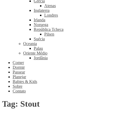
Grécia
Atenas
Inglaterra
Londres
Irlanda
Noruega
República Tcheca
Pilsen
Suécia
Oceania
Palau
Oriente Médio
Jordânia
Comer
Dormir
Passear
Planejar
Babies & Kids
Sobre
Contato
Tag:
Stout