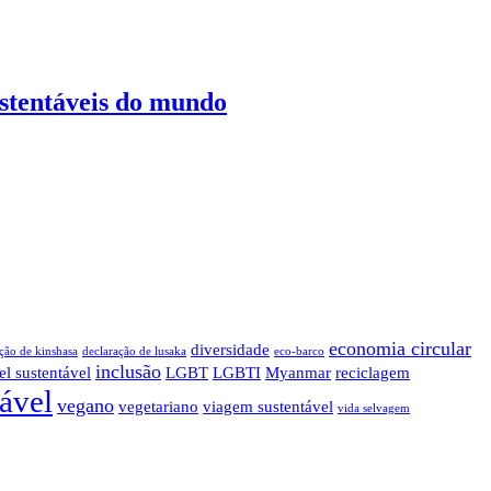
ustentáveis do mundo
economia circular
diversidade
ção de kinshasa
declaração de lusaka
eco-barco
inclusão
el sustentável
LGBT
LGBTI
Myanmar
reciclagem
tável
vegano
vegetariano
viagem sustentável
vida selvagem