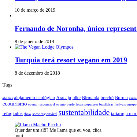
10 de março de 2019
Fernando de Noronha, único representa
8 de janeiro de 2019
Turquia terá resort vegano em 2019
8 de dezembro de 2018
Tags
alojamento ecológico
Aracaju
bike
Birmânia
brechó
Burma
abelhas
carna
ecoturismo
evento responsável
evento verde
festas populares brasileiras
festivais europe
sustentabilidade
refugiados
tartaruga mar
show
show responsável
Quer dar um alô? Me llama que eu vou, clica
aqui.