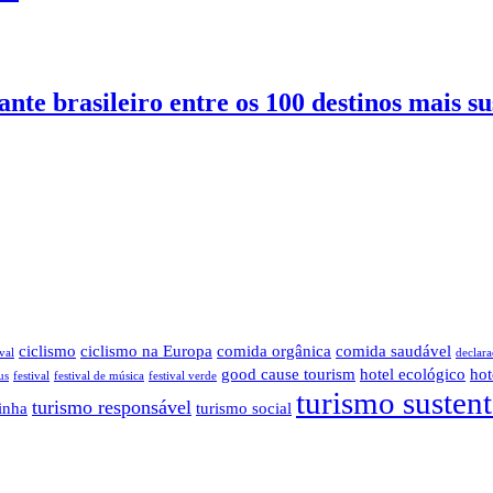
nte brasileiro entre os 100 destinos mais s
ciclismo
ciclismo na Europa
comida orgânica
comida saudável
val
declara
good cause tourism
hotel ecológico
hot
us
festival
festival de música
festival verde
turismo susten
turismo responsável
inha
turismo social