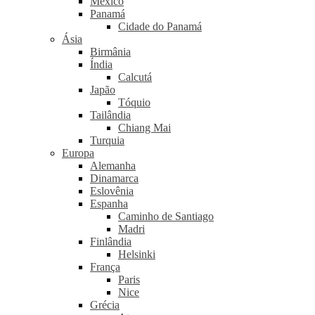
México
Panamá
Cidade do Panamá
Ásia
Birmânia
Índia
Calcutá
Japão
Tóquio
Tailândia
Chiang Mai
Turquia
Europa
Alemanha
Dinamarca
Eslovênia
Espanha
Caminho de Santiago
Madri
Finlândia
Helsinki
França
Paris
Nice
Grécia