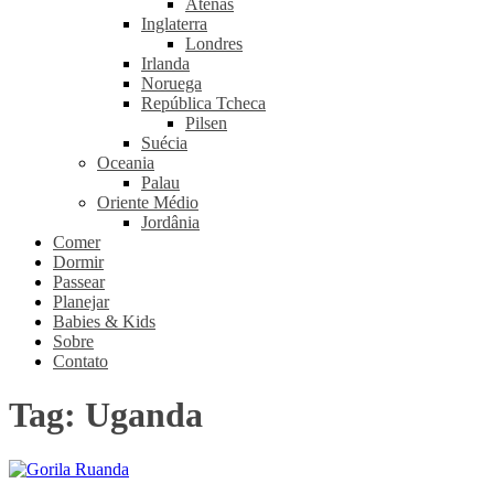
Atenas
Inglaterra
Londres
Irlanda
Noruega
República Tcheca
Pilsen
Suécia
Oceania
Palau
Oriente Médio
Jordânia
Comer
Dormir
Passear
Planejar
Babies & Kids
Sobre
Contato
Tag:
Uganda