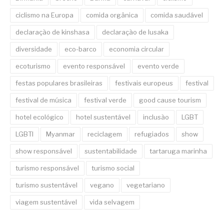
ciclismo na Europa
comida orgânica
comida saudável
declaração de kinshasa
declaração de lusaka
diversidade
eco-barco
economia circular
ecoturismo
evento responsável
evento verde
festas populares brasileiras
festivais europeus
festival
festival de música
festival verde
good cause tourism
hotel ecológico
hotel sustentável
inclusão
LGBT
LGBTI
Myanmar
reciclagem
refugiados
show
show responsável
sustentabilidade
tartaruga marinha
turismo responsável
turismo social
turismo sustentável
vegano
vegetariano
viagem sustentável
vida selvagem