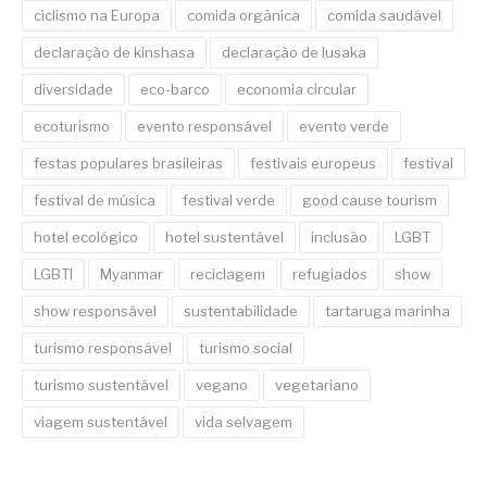
ciclismo na Europa
comida orgânica
comida saudável
declaração de kinshasa
declaração de lusaka
diversidade
eco-barco
economia circular
ecoturismo
evento responsável
evento verde
festas populares brasileiras
festivais europeus
festival
festival de música
festival verde
good cause tourism
hotel ecológico
hotel sustentável
inclusão
LGBT
LGBTI
Myanmar
reciclagem
refugiados
show
show responsável
sustentabilidade
tartaruga marinha
turismo responsável
turismo social
turismo sustentável
vegano
vegetariano
viagem sustentável
vida selvagem